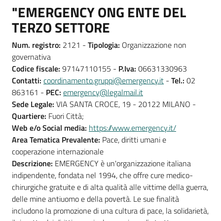
"EMERGENCY ONG ENTE DEL
TERZO SETTORE
Num. registro:
2121 -
Tipologia:
Organizzazione non
governativa
Codice fiscale:
97147110155 -
P.Iva:
06631330963
Contatti:
coordinamento.gruppi@emergency.it
-
Tel.:
02
863161 -
PEC:
emergency@legalmail.it
Sede Legale:
VIA SANTA CROCE, 19 - 20122 MILANO -
Quartiere:
Fuori Città;
Web e/o Social media:
https://www.emergency.it/
Area Tematica Prevalente:
Pace, diritti umani e
cooperazione internazionale
Descrizione:
EMERGENCY è un'organizzazione italiana
indipendente, fondata nel 1994, che offre cure medico-
chirurgiche gratuite e di alta qualità alle vittime della guerra,
delle mine antiuomo e della povertà. Le sue finalità
includono la promozione di una cultura di pace, la solidarietà,