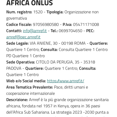
AFRICA ONLUS
Num. registro:
1520 -
Tipologia:
Organizzazione non
governativa
Codice fiscale:
97056980580 -
P.Iva:
05471171008
Contatti:
info@amref.it
-
Tel.:
0699704650 -
PEC:
amref@pec.amref.it
Sede Legale:
VIA ANIENE, 30 - 00198 ROMA -
Quartiere:
Quartiere 1 Centro;
Consulta:
Consulta Quartiere 1 Centro
PD Quartiere 1 Centro
Sede Operativa:
CITOLO DA PERUGIA, 35 - 35318
PADOVA -
Quartiere:
Quartiere 1 Centro;
Consulta:
Quartiere 1 Centro
Web e/o Social media:
https://www.amref.it/
Area Tematica Prevalente:
Pace, diritti umani e
cooperazione internazionale
Descrizione:
Amref è la più grande organizzazione sanitaria
africana, fondata nel 1957 in Kenya, opera in 36 paesi
dell’Africa Sub Sahariana. La strategia 2023 -2030 punta a