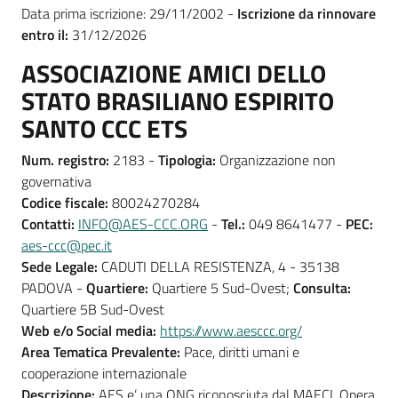
Data prima iscrizione: 29/11/2002 -
Iscrizione da rinnovare
entro il:
31/12/2026
ASSOCIAZIONE AMICI DELLO
STATO BRASILIANO ESPIRITO
SANTO CCC ETS
Num. registro:
2183 -
Tipologia:
Organizzazione non
governativa
Codice fiscale:
80024270284
Contatti:
INFO@AES-CCC.ORG
-
Tel.:
049 8641477 -
PEC:
aes-ccc@pec.it
Sede Legale:
CADUTI DELLA RESISTENZA, 4 - 35138
PADOVA -
Quartiere:
Quartiere 5 Sud-Ovest;
Consulta:
Quartiere 5B Sud-Ovest
Web e/o Social media:
https://www.aesccc.org/
Area Tematica Prevalente:
Pace, diritti umani e
cooperazione internazionale
Descrizione:
AES e’ una ONG riconosciuta dal MAECI. Opera