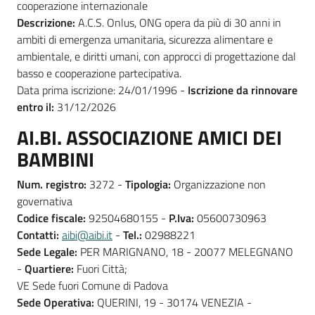
cooperazione internazionale
Descrizione:
A.C.S. Onlus, ONG opera da più di 30 anni in
ambiti di emergenza umanitaria, sicurezza alimentare e
ambientale, e diritti umani, con approcci di progettazione dal
basso e cooperazione partecipativa.
Data prima iscrizione: 24/01/1996 -
Iscrizione da rinnovare
entro il:
31/12/2026
AI.BI. ASSOCIAZIONE AMICI DEI
BAMBINI
Num. registro:
3272 -
Tipologia:
Organizzazione non
governativa
Codice fiscale:
92504680155 -
P.Iva:
05600730963
Contatti:
aibi@aibi.it
-
Tel.:
02988221
Sede Legale:
PER MARIGNANO, 18 - 20077 MELEGNANO
-
Quartiere:
Fuori Città;
VE Sede fuori Comune di Padova
Sede Operativa:
QUERINI, 19 - 30174 VENEZIA -