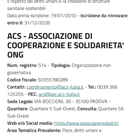
il rispetto dei diritti umani e la creazione di strutture
sanitarie sostenibili
Data prima iscrizione: 19/01/2010 -
Iscrizione da rinnovare
entro il:
31/12/2028
ACS - ASSOCIAZIONE DI
COOPERAZIONE E SOLIDARIETA'
ONG
Num. registro:
514 -
Tipologia:
Organizzazione non
governativa
Codice fiscale:
92055780289
Contatti:
coordinamento@acs-italia.it
-
Tel.:
0039 366
125255 -
PEC:
acs@pec.acs-italia.it
Sede Legale:
VIA BOCCIONI, 30 - 35100 PADOVA -
Quartiere:
Quartiere 5 Sud-Ovest;
Consulta:
Quartiere 5A
Sud-Ovest
Web e/o Social media:
https://www.associazionedadi.it/
Area Tematica Prevalente:
Pace, diritti umani e