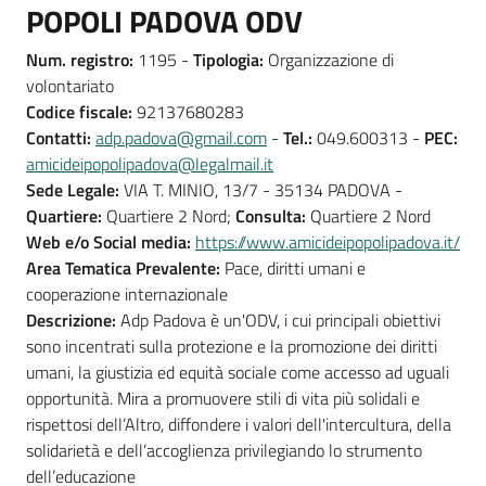
POPOLI PADOVA ODV
Num. registro:
1195 -
Tipologia:
Organizzazione di
volontariato
Codice fiscale:
92137680283
Contatti:
adp.padova@gmail.com
-
Tel.:
049.600313 -
PEC:
amicideipopolipadova@legalmail.it
Sede Legale:
VIA T. MINIO, 13/7 - 35134 PADOVA -
Quartiere:
Quartiere 2 Nord;
Consulta:
Quartiere 2 Nord
Web e/o Social media:
https://www.amicideipopolipadova.it/
Area Tematica Prevalente:
Pace, diritti umani e
cooperazione internazionale
Descrizione:
Adp Padova è un'ODV, i cui principali obiettivi
sono incentrati sulla protezione e la promozione dei diritti
umani, la giustizia ed equità sociale come accesso ad uguali
opportunità. Mira a promuovere stili di vita più solidali e
rispettosi dell’Altro, diffondere i valori dell'intercultura, della
solidarietà e dell’accoglienza privilegiando lo strumento
dell’educazione