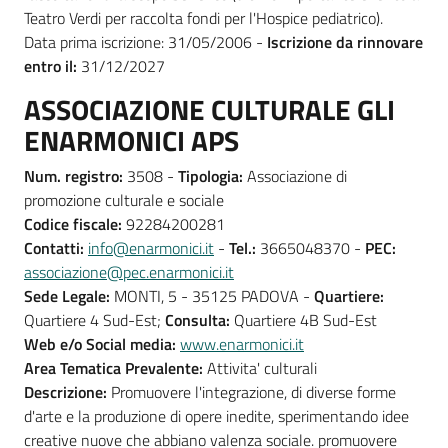
Teatro Verdi per raccolta fondi per l'Hospice pediatrico).
Data prima iscrizione: 31/05/2006 -
Iscrizione da rinnovare
entro il:
31/12/2027
ASSOCIAZIONE CULTURALE GLI
ENARMONICI APS
Num. registro:
3508 -
Tipologia:
Associazione di
promozione culturale e sociale
Codice fiscale:
92284200281
Contatti:
info@enarmonici.it
-
Tel.:
3665048370 -
PEC:
associazione@pec.enarmonici.it
Sede Legale:
MONTI, 5 - 35125 PADOVA -
Quartiere:
Quartiere 4 Sud-Est;
Consulta:
Quartiere 4B Sud-Est
Web e/o Social media:
www.enarmonici.it
Area Tematica Prevalente:
Attivita' culturali
Descrizione:
Promuovere l'integrazione, di diverse forme
d'arte e la produzione di opere inedite, sperimentando idee
creative nuove che abbiano valenza sociale. promuovere