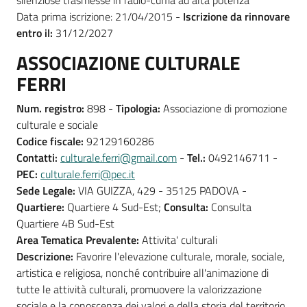
silenziose trasmesse in radio-cuffia ad alta potenza
Data prima iscrizione: 21/04/2015 -
Iscrizione da rinnovare
entro il:
31/12/2027
ASSOCIAZIONE CULTURALE
FERRI
Num. registro:
898 -
Tipologia:
Associazione di promozione
culturale e sociale
Codice fiscale:
92129160286
Contatti:
culturale.ferri@gmail.com
-
Tel.:
0492146711 -
PEC:
culturale.ferri@pec.it
Sede Legale:
VIA GUIZZA, 429 - 35125 PADOVA -
Quartiere:
Quartiere 4 Sud-Est;
Consulta:
Consulta
Quartiere 4B Sud-Est
Area Tematica Prevalente:
Attivita' culturali
Descrizione:
Favorire l'elevazione culturale, morale, sociale,
artistica e religiosa, nonché contribuire all'animazione di
tutte le attività culturali, promuovere la valorizzazione
sociale e la conoscenza dei valori e della storia del territorio.