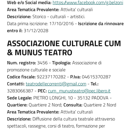
Web e/o Social media:
https://www.facebook.com/g.belzoni
Area Tematica Prevalente:
Attivita' culturali
Descrizione:
Storico - culturali - artistici.
Data prima iscrizione: 17/10/2016 -
Iscrizione da rinnovare
entro il:
31/12/2028
ASSOCIAZIONE CULTURALE CUM
& MUNUS TEATRO
Num. registro:
3456 -
Tipologia:
Associazione di
promozione culturale e sociale
Codice fiscale:
92237170282 -
P.Iva:
04615370287
Contatti:
teatrodellecorrenti@gmail.com
-
Tel.:
3283066387 -
PEC:
cum_munusteatro@pec.libero.it
Sede Legale:
PIETRO LONGHI, 10 - 35132 PADOVA -
Quartiere:
Quartiere 2 Nord;
Consulta:
Quartiere 2 Nord
Area Tematica Prevalente:
Attivita' culturali
Descrizione:
Diffusione della cultura teatrale attraverso
spettacoli, rassegne, corsi di teatro, formazione per