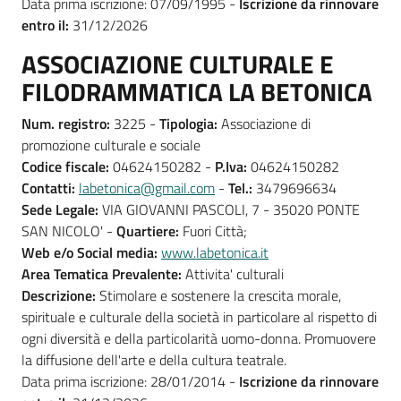
Data prima iscrizione: 07/09/1995 -
Iscrizione da rinnovare
entro il:
31/12/2026
ASSOCIAZIONE CULTURALE E
FILODRAMMATICA LA BETONICA
Num. registro:
3225 -
Tipologia:
Associazione di
promozione culturale e sociale
Codice fiscale:
04624150282 -
P.Iva:
04624150282
Contatti:
labetonica@gmail.com
-
Tel.:
3479696634
Sede Legale:
VIA GIOVANNI PASCOLI, 7 - 35020 PONTE
SAN NICOLO' -
Quartiere:
Fuori Città;
Web e/o Social media:
www.labetonica.it
Area Tematica Prevalente:
Attivita' culturali
Descrizione:
Stimolare e sostenere la crescita morale,
spirituale e culturale della società in particolare al rispetto di
ogni diversità e della particolarità uomo-donna. Promuovere
la diffusione dell'arte e della cultura teatrale.
Data prima iscrizione: 28/01/2014 -
Iscrizione da rinnovare