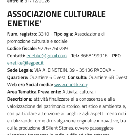
entro il:
31/12/2026
ASSOCIAZIONE CULTURALE
ENETIKE'
Num. registro:
3310 -
Tipologia:
Associazione di
promozione culturale e sociale
Codice fiscale:
92263760289
Contatti:
enetike@gmail.com
-
Tel.:
3668199916 -
PEC:
enetike@legpec.it
Sede Legale:
VIA A. EINSTEIN, 39 - 35136 PADOVA -
Quartiere:
Quartiere 6 Ovest;
Consulta:
Quartiere 6B Ovest
Web e/o Social media:
www.enetike.org
Area Tematica Prevalente:
Attivita' culturali
Descrizione:
attività finalizzate alla conoscenza e alla
valorizzazione del patrimonio storico, artistico e ambientale,
con particolare attenzione ai luoghi e agli aspetti meno noti
e utilizzando forme di divulgazione originali e innovative, tra
cui la produzione di Silent Stories, ovvero passeggiate