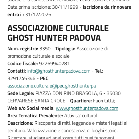
Data prima iscrizione: 30/11/1999 -
Iscrizione da rinnovare
entro il:
31/12/2026
ASSOCIAZIONE CULTURALE
GHOST HUNTER PADOVA
Num. registro:
3350 -
Tipologia:
Associazione di
promozione culturale e sociale
Codice fiscale:
92269940281
Contatti:
info@ghosthunterpadova.com
-
Tel.:
3291745346 -
PEC:
associazione.culturale@pec.ghosthunterpa
Sede Legale:
PIAZZA DON RINO BRASOLA, 6 - 35030
CERVARESE SANTA CROCE -
Quartiere:
Fuori Città;
Web e/o Social media:
www.ghosthunterpadova.com
Area Tematica Prevalente:
Attivita' culturali
Descrizione:
Riscoperta di miti, leggende e misteri legati al
territorio. Valorizzazione e conoscenza di luoghi storici.
Ricercare, studiare ed analizzare tutti quei fenomeni