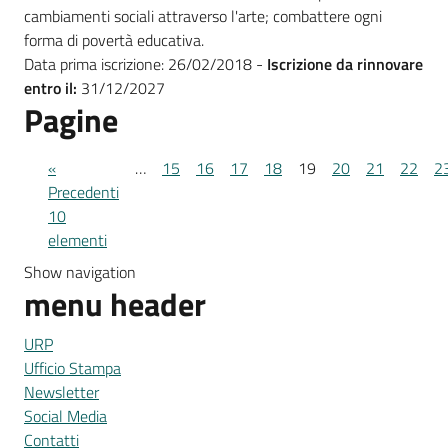
cambiamenti sociali attraverso l'arte; combattere ogni
forma di povertà educativa.
Data prima iscrizione: 26/02/2018 -
Iscrizione da rinnovare
entro il:
31/12/2027
Pagine
«
…
15
16
17
18
19
20
21
22
2
Precedenti
10
elementi
Show navigation
menu header
URP
Ufficio Stampa
Newsletter
Social Media
Contatti