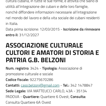
cultura cubana, in tutte le sue forme, e attività che siano di
utilità all’integrazione dei cubani e delle loro famiglie,
nonchè diffondere informazioni necessarie all’integrazione
nel mondo del lavoro e della vita sociale dei cubani residenti
in Italia.
Data prima iscrizione: 12/03/2015 -
Iscrizione da rinnovare
entro il:
31/12/2027
ASSOCIAZIONE CULTURALE
CULTORI E AMATORI DI STORIA E
PATRIA G.B. BELZONI
Num. registro:
3424 -
Tipologia:
Associazione di
promozione culturale e sociale
Codice fiscale:
92275670286
Contatti:
casp.belzoni@gmail.com
-
Tel.:
342 1478847
Sede Legale:
VIA MATTEUCCI CARLO, 43A - 35134
PADOVA -
Quartiere:
Quartiere 6 Ovest;
Consulta:
Consulta Quartiere 6A Ovest