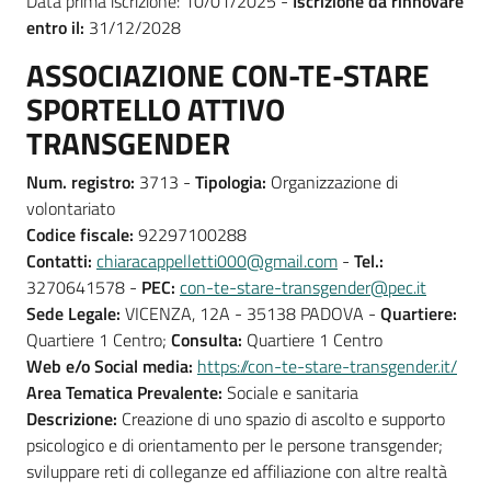
Data prima iscrizione: 10/01/2025 -
Iscrizione da rinnovare
entro il:
31/12/2028
ASSOCIAZIONE CON-TE-STARE
SPORTELLO ATTIVO
TRANSGENDER
Num. registro:
3713 -
Tipologia:
Organizzazione di
volontariato
Codice fiscale:
92297100288
Contatti:
chiaracappelletti000@gmail.com
-
Tel.:
3270641578 -
PEC:
con-te-stare-transgender@pec.it
Sede Legale:
VICENZA, 12A - 35138 PADOVA -
Quartiere:
Quartiere 1 Centro;
Consulta:
Quartiere 1 Centro
Web e/o Social media:
https://con-te-stare-transgender.it/
Area Tematica Prevalente:
Sociale e sanitaria
Descrizione:
Creazione di uno spazio di ascolto e supporto
psicologico e di orientamento per le persone transgender;
sviluppare reti di colleganze ed affiliazione con altre realtà