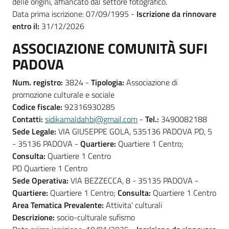
delle origini, affiancato dal settore fotografico.
Data prima iscrizione: 07/09/1995 -
Iscrizione da rinnovare
entro il:
31/12/2026
ASSOCIAZIONE COMUNITÀ SUFI
PADOVA
Num. registro:
3824 -
Tipologia:
Associazione di
promozione culturale e sociale
Codice fiscale:
92316930285
Contatti:
sidikamaldahbi@gmail.com
-
Tel.:
3490082188
Sede Legale:
VIA GIUSEPPE GOLA, 535136 PADOVA PD, 5
- 35136 PADOVA -
Quartiere:
Quartiere 1 Centro;
Consulta:
Quartiere 1 Centro
PD Quartiere 1 Centro
Sede Operativa:
VIA BEZZECCA, 8 - 35135 PADOVA -
Quartiere:
Quartiere 1 Centro;
Consulta:
Quartiere 1 Centro
Area Tematica Prevalente:
Attivita' culturali
Descrizione:
socio-culturale sufismo