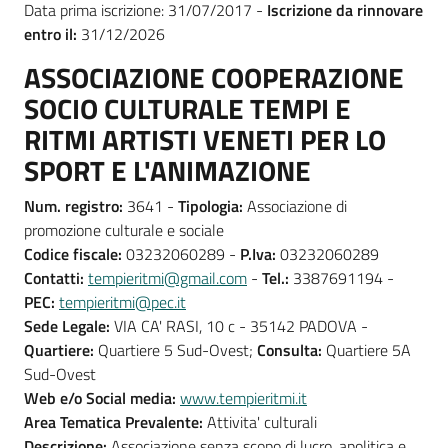
Data prima iscrizione: 31/07/2017 -
Iscrizione da rinnovare
entro il:
31/12/2026
ASSOCIAZIONE COOPERAZIONE
SOCIO CULTURALE TEMPI E
RITMI ARTISTI VENETI PER LO
SPORT E L'ANIMAZIONE
Num. registro:
3641 -
Tipologia:
Associazione di
promozione culturale e sociale
Codice fiscale:
03232060289 -
P.Iva:
03232060289
Contatti:
tempieritmi@gmail.com
-
Tel.:
3387691194 -
PEC:
tempieritmi@pec.it
Sede Legale:
VIA CA' RASI, 10 c - 35142 PADOVA -
Quartiere:
Quartiere 5 Sud-Ovest;
Consulta:
Quartiere 5A
Sud-Ovest
Web e/o Social media:
www.tempieritmi.it
Area Tematica Prevalente:
Attivita' culturali
Descrizione:
Associazione senza scopo di lucro, apolitica e