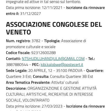
impegnate ed attive in tal senso sul territorio.
Data prima iscrizione: 12/11/2021 -
Iscrizione da rinnovare
entro il:
31/12/2027
ASSOCIAZIONE CONGOLESE DEL
VENETO
Num. registro:
3782 -
Tipologia:
Associazione di
promozione culturale e sociale
Codice fiscale:
92312600288
Contatti:
NTSHUDILUHANDJULA@GMAIL.COM
-
Tel.:
3887880544 -
PEC:
kibi.kalobwe@postecert.it
Sede Legale:
20 APRILE, 12 - 35100 PADOVA -
Quartiere:
Quartiere 3 Est;
Consulta:
Consulta Quartiere 3B Est
Area Tematica Prevalente:
Attivita' culturali
Descrizione:
ORGANIZZAZIONE E GESTIONE ATTIVITÀ
CULTURALI, ARTISTICHE, RICREATIVE DI INTERESSE
SOCIALE, VOLONTARIATO
Data prima iscrizione: 27/03/2023 -
Iscrizione da rinnovare