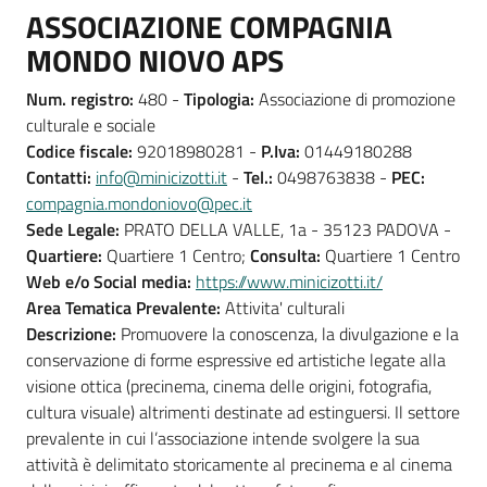
ASSOCIAZIONE COMPAGNIA
MONDO NIOVO APS
Num. registro:
480 -
Tipologia:
Associazione di promozione
culturale e sociale
Codice fiscale:
92018980281 -
P.Iva:
01449180288
Contatti:
info@minicizotti.it
-
Tel.:
0498763838 -
PEC:
compagnia.mondoniovo@pec.it
Sede Legale:
PRATO DELLA VALLE, 1a - 35123 PADOVA -
Quartiere:
Quartiere 1 Centro;
Consulta:
Quartiere 1 Centro
Web e/o Social media:
https://www.minicizotti.it/
Area Tematica Prevalente:
Attivita' culturali
Descrizione:
Promuovere la conoscenza, la divulgazione e la
conservazione di forme espressive ed artistiche legate alla
visione ottica (precinema, cinema delle origini, fotografia,
cultura visuale) altrimenti destinate ad estinguersi. Il settore
prevalente in cui l’associazione intende svolgere la sua
attività è delimitato storicamente al precinema e al cinema