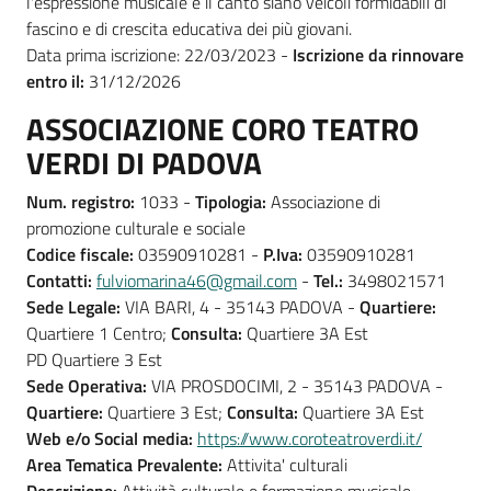
l'espressione musicale e il canto siano veicoli formidabili di
fascino e di crescita educativa dei più giovani.
Data prima iscrizione: 22/03/2023 -
Iscrizione da rinnovare
entro il:
31/12/2026
ASSOCIAZIONE CORO TEATRO
VERDI DI PADOVA
Num. registro:
1033 -
Tipologia:
Associazione di
promozione culturale e sociale
Codice fiscale:
03590910281 -
P.Iva:
03590910281
Contatti:
fulviomarina46@gmail.com
-
Tel.:
3498021571
Sede Legale:
VIA BARI, 4 - 35143 PADOVA -
Quartiere:
Quartiere 1 Centro;
Consulta:
Quartiere 3A Est
PD Quartiere 3 Est
Sede Operativa:
VIA PROSDOCIMI, 2 - 35143 PADOVA -
Quartiere:
Quartiere 3 Est;
Consulta:
Quartiere 3A Est
Web e/o Social media:
https://www.coroteatroverdi.it/
Area Tematica Prevalente:
Attivita' culturali