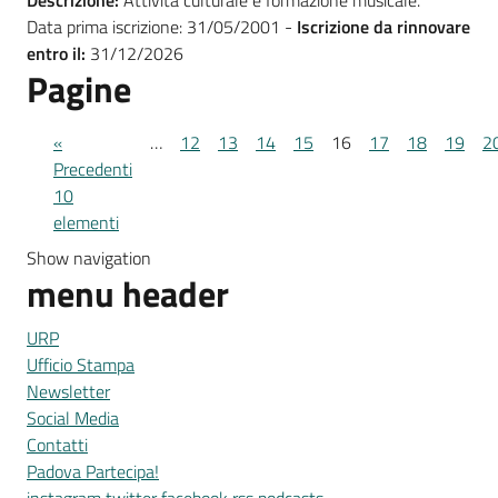
Descrizione:
Attività culturale e formazione musicale.
Data prima iscrizione: 31/05/2001 -
Iscrizione da rinnovare
entro il:
31/12/2026
Pagine
«
…
12
13
14
15
16
17
18
19
2
Precedenti
10
elementi
Show navigation
menu header
URP
Ufficio Stampa
Newsletter
Social Media
Contatti
Padova Partecipa!