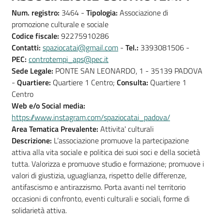
Num. registro:
3464 -
Tipologia:
Associazione di
promozione culturale e sociale
Codice fiscale:
92275910286
Contatti:
spaziocatai@gmail.com
-
Tel.:
3393081506 -
PEC:
controtempi_aps@pec.it
Sede Legale:
PONTE SAN LEONARDO, 1 - 35139 PADOVA
-
Quartiere:
Quartiere 1 Centro;
Consulta:
Quartiere 1
Centro
Web e/o Social media:
https://www.instagram.com/spaziocatai_padova/
Area Tematica Prevalente:
Attivita' culturali
Descrizione:
L’associazione promuove la partecipazione
attiva alla vita sociale e politica dei suoi soci e della società
tutta. Valorizza e promuove studio e formazione; promuove i
valori di giustizia, uguaglianza, rispetto delle differenze,
antifascismo e antirazzismo. Porta avanti nel territorio
occasioni di confronto, eventi culturali e sociali, forme di
solidarietà attiva.