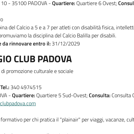
10 - 35100 PADOVA -
Quartiere:
Quartiere 6 Ovest;
Consul
ro
a del Calcio a 5 e a 7 per atleti con disabilità fisica, intelle
 promuviamo la disciplina del Calcio Balilla per disabili.
e da rinnovare entro il:
31/12/2029
IO CLUB PADOVA
di promozione culturale e sociale
-
Tel.:
340 4974515
OVA -
Quartiere:
Quartiere 5 Sud-Ovest;
Consulta:
Consulta 
oclubpadova.com
formativo per chi pratica il "plainair" per viaggi, vacanze, cul