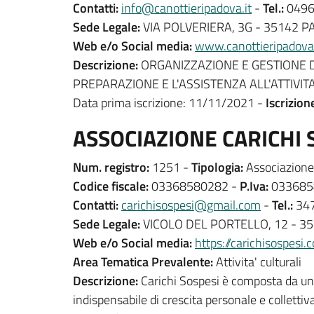
Contatti:
info@canottieripadova.it
-
Tel.:
0496
Sede Legale:
VIA POLVERIERA, 3G - 35142 
Web e/o Social media:
www.canottieripadova.
Descrizione:
ORGANIZZAZIONE E GESTIONE DE
PREPARAZIONE E L'ASSISTENZA ALL'ATTIVITA
Data prima iscrizione: 11/11/2021 -
Iscrizion
ASSOCIAZIONE CARICHI 
Num. registro:
1251 -
Tipologia:
Associazione 
Codice fiscale:
03368580282 -
P.Iva:
033685
Contatti:
carichisospesi@gmail.com
-
Tel.:
347
Sede Legale:
VICOLO DEL PORTELLO, 12 - 3
Web e/o Social media:
https://carichisospesi.
Area Tematica Prevalente:
Attivita' culturali
Descrizione:
Carichi Sospesi è composta da un 
indispensabile di crescita personale e collettiv