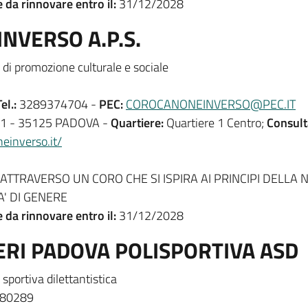
e da rinnovare entro il:
31/12/2028
NVERSO A.P.S.
di promozione culturale e sociale
el.:
3289374704 -
PEC:
COROCANONEINVERSO@PEC.IT
1 - 35125 PADOVA -
Quartiere:
Quartiere 1 Centro;
Consult
einverso.it/
TTRAVERSO UN CORO CHE SI ISPIRA AI PRINCIPI DELLA 
A' DI GENERE
e da rinnovare entro il:
31/12/2028
ERI PADOVA POLISPORTIVA ASD
sportiva dilettantistica
80289