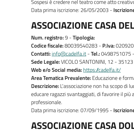
Sospesi è credere nel teatro come atto creativo 
Data prima iscrizione: 26/05/2003 -
Iscrizion
ASSOCIAZIONE CASA DEL
Num. registro:
9 -
Tipologia:
Codice fiscale:
80039540283 -
P.Iva:
020920
Contatti:
info@cadelfa.it
-
Tel.:
0498751075 
Sede Legale:
VICOLO SANTONINI, 12 - 3512
Web e/o Social media:
https://cadelfa.it/
Area Tematica Prevalente:
Educazione e form
Descrizione:
L'associazione non ha scopo di luc
educare ragazzi svantaggiati, di favorire il più
professionale.
Data prima iscrizione: 07/09/1995 -
Iscrizion
ASSOCIAZIONE CASA DO