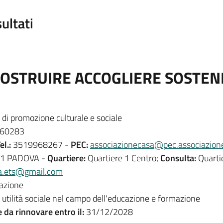
ultati
.(COSTRUIRE ACCOGLIERE SOST
di promozione culturale e sociale
60283
el.:
3519968267 -
PEC:
associazionecasa@pec.associazion
21 PADOVA -
Quartiere:
Quartiere 1 Centro;
Consulta:
Quarti
a.ets@gmail.com
azione
di utilità sociale nel campo dell'educazione e formazione
e da rinnovare entro il:
31/12/2028