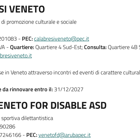
SI VENETO
di promozione culturale e sociale
01083 -
PEC:
calabresiveneto@pec.it
VA -
Quartiere:
Quartiere 4 Sud-Est;
Consulta:
Quartiere 4B 
resiveneto.it
 in Veneto attraverso incontri ed eventi di carattere culturale
e da rinnovare entro il:
31/12/2027
ENETO FOR DISABLE ASD
sportiva dilettantistica
90286
7246166 -
PEC:
venetofd@arubapec.it