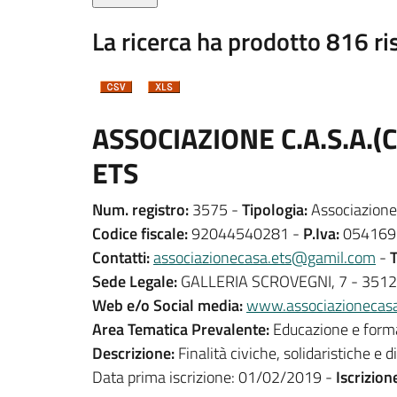
La ricerca ha prodotto 816 ris
ASSOCIAZIONE C.A.S.A
ETS
Num. registro:
3575 -
Tipologia:
Associazione 
Codice fiscale:
92044540281 -
P.Iva:
054169
Contatti:
associazionecasa.ets@gamil.com
-
T
Sede Legale:
GALLERIA SCROVEGNI, 7 - 351
Web e/o Social media:
www.associazionecas
Area Tematica Prevalente:
Educazione e form
Descrizione:
Finalità civiche, solidaristiche e 
Data prima iscrizione: 01/02/2019 -
Iscrizion