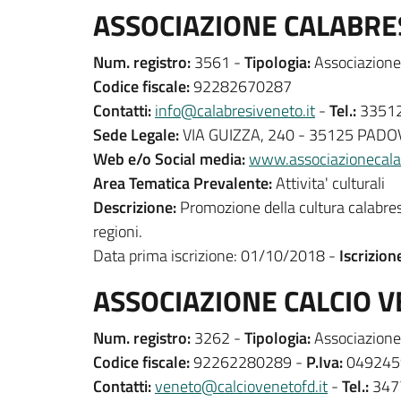
ASSOCIAZIONE CALABRE
Num. registro:
3561 -
Tipologia:
Associazione 
Codice fiscale:
92282670287
Contatti:
info@calabresiveneto.it
-
Tel.:
33512
Sede Legale:
VIA GUIZZA, 240 - 35125 PADO
Web e/o Social media:
www.associazionecalab
Area Tematica Prevalente:
Attivita' culturali
Descrizione:
Promozione della cultura calabrese
regioni.
Data prima iscrizione: 01/10/2018 -
Iscrizion
ASSOCIAZIONE CALCIO V
Num. registro:
3262 -
Tipologia:
Associazione 
Codice fiscale:
92262280289 -
P.Iva:
049245
Contatti:
veneto@calciovenetofd.it
-
Tel.:
347