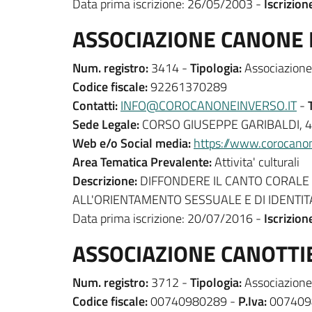
Data prima iscrizione: 26/05/2003 -
Iscrizion
ASSOCIAZIONE CANONE I
Num. registro:
3414 -
Tipologia:
Associazione 
Codice fiscale:
92261370289
Contatti:
INFO@COROCANONEINVERSO.IT
-
T
Sede Legale:
CORSO GIUSEPPE GARIBALDI, 4
Web e/o Social media:
https://www.corocanon
Area Tematica Prevalente:
Attivita' culturali
Descrizione:
DIFFONDERE IL CANTO CORALE A
ALL'ORIENTAMENTO SESSUALE E DI IDENTIT
Data prima iscrizione: 20/07/2016 -
Iscrizion
ASSOCIAZIONE CANOTTI
Num. registro:
3712 -
Tipologia:
Associazione 
Codice fiscale:
00740980289 -
P.Iva:
007409