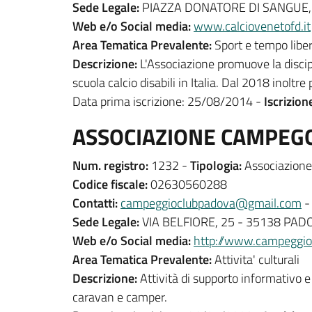
Sede Legale:
PIAZZA DONATORE DI SANGUE, 
Web e/o Social media:
www.calciovenetofd.it
Area Tematica Prevalente:
Sport e tempo libe
Descrizione:
L'Associazione promuove la discipin
scuola calcio disabili in Italia. Dal 2018 inoltre
Data prima iscrizione: 25/08/2014 -
Iscrizion
ASSOCIAZIONE CAMPEGG
Num. registro:
1232 -
Tipologia:
Associazione 
Codice fiscale:
02630560288
Contatti:
campeggioclubpadova@gmail.com
Sede Legale:
VIA BELFIORE, 25 - 35138 PAD
Web e/o Social media:
http://www.campeggi
Area Tematica Prevalente:
Attivita' culturali
Descrizione:
Attività di supporto informativo e 
caravan e camper.