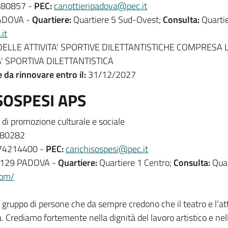
80857 -
PEC:
canottieripadova@pec.it
PADOVA -
Quartiere:
Quartiere 5 Sud-Ovest;
Consulta:
Quarti
it
LLE ATTIVITA' SPORTIVE DILETTANTISTICHE COMPRESA L
' SPORTIVA DILETTANTISTICA
e da rinnovare entro il:
31/12/2027
SOSPESI APS
di promozione culturale e sociale
80282
4214400 -
PEC:
carichisospesi@pec.it
5129 PADOVA -
Quartiere:
Quartiere 1 Centro;
Consulta:
Quar
com/
gruppo di persone che da sempre credono che il teatro e l’at
a. Crediamo fortemente nella dignità del lavoro artistico e nell