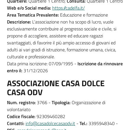
Quartiere:
Quartiere 1 Centro;
Consulta:
Quartiere 1 Centro
Web e/o Social media:
https://cadelfa.it/
Area Tematica Prevalente:
Educazione e formazione
Descrizione:
L'associazione non ha scopo di lucro, vuole
esclusivamente contribuire al progresso sociale e civile, si
propone di accogliere, assistere ed educare ragazzi
svantaggiati, di favorire il più ampio accesso di giovani ed
adulti ai vari gradi di istruzione, formazione umana, civica,
culturale e professionale.
Data prima iscrizione: 07/09/1995 -
Iscrizione da rinnovare
entro il:
31/12/2026
ASSOCIAZIONE CASA DOLCE
CASA ODV
Num. registro:
3766 -
Tipologia:
Organizzazione di
volontariato
Codice fiscale:
92309460282
Contatti:
info@casadolcecasaodv.it
-
Tel.:
3395948340 -