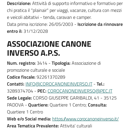
Descrizione:
Attività di supporto informativo e formativo per
chi pratica il "plainair" per viaggi, vacanze, cultura con mezzi
e veicoli abitativi - tenda, caravan e camper.
Data prima iscrizione: 26/05/2003 -
Iscrizione da rinnovare
entro il:
31/12/2028
ASSOCIAZIONE CANONE
INVERSO A.P.S.
Num. registro:
3414 -
Tipologia:
Associazione di
promozione culturale e sociale
Codice fiscale:
92261370289
Contatti:
INFO@COROCANONEINVERSO.IT
-
Tel.:
3289374704 -
PEC:
COROCANONEINVERSO@PEC.IT
Sede Legale:
CORSO GIUSEPPE GARIBALDI, 41 - 35125
PADOVA -
Quartiere:
Quartiere 1 Centro;
Consulta:
Quartiere 1 Centro
Web e/o Social media:
https://www.corocanoneinverso.it/
Area Tematica Prevalente:
Attivita' culturali