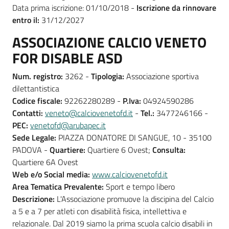
Data prima iscrizione: 01/10/2018 -
Iscrizione da rinnovare
entro il:
31/12/2027
ASSOCIAZIONE CALCIO VENETO
FOR DISABLE ASD
Num. registro:
3262 -
Tipologia:
Associazione sportiva
dilettantistica
Codice fiscale:
92262280289 -
P.Iva:
04924590286
Contatti:
veneto@calciovenetofd.it
-
Tel.:
3477246166 -
PEC:
venetofd@arubapec.it
Sede Legale:
PIAZZA DONATORE DI SANGUE, 10 - 35100
PADOVA -
Quartiere:
Quartiere 6 Ovest;
Consulta:
Quartiere 6A Ovest
Web e/o Social media:
www.calciovenetofd.it
Area Tematica Prevalente:
Sport e tempo libero
Descrizione:
L'Associazione promuove la discipina del Calcio
a 5 e a 7 per atleti con disabilità fisica, intellettiva e
relazionale. Dal 2019 siamo la prima scuola calcio disabili in