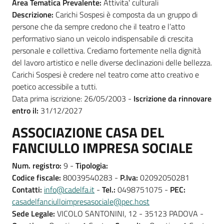
Area Tematica Prevalente:
Attivita' culturali
Descrizione:
Carichi Sospesi è composta da un gruppo di
persone che da sempre credono che il teatro e l’atto
performativo siano un veicolo indispensabile di crescita
personale e collettiva. Crediamo fortemente nella dignità
del lavoro artistico e nelle diverse declinazioni delle bellezza.
Carichi Sospesi è credere nel teatro come atto creativo e
poetico accessibile a tutti.
Data prima iscrizione: 26/05/2003 -
Iscrizione da rinnovare
entro il:
31/12/2027
ASSOCIAZIONE CASA DEL
FANCIULLO IMPRESA SOCIALE
Num. registro:
9 -
Tipologia:
Codice fiscale:
80039540283 -
P.Iva:
02092050281
Contatti:
info@cadelfa.it
-
Tel.:
0498751075 -
PEC:
casadelfanciulloimpresasociale@pec.host
Sede Legale:
VICOLO SANTONINI, 12 - 35123 PADOVA -