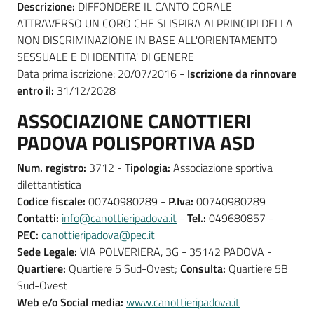
Descrizione:
DIFFONDERE IL CANTO CORALE
ATTRAVERSO UN CORO CHE SI ISPIRA AI PRINCIPI DELLA
NON DISCRIMINAZIONE IN BASE ALL'ORIENTAMENTO
SESSUALE E DI IDENTITA' DI GENERE
Data prima iscrizione: 20/07/2016 -
Iscrizione da rinnovare
entro il:
31/12/2028
ASSOCIAZIONE CANOTTIERI
PADOVA POLISPORTIVA ASD
Num. registro:
3712 -
Tipologia:
Associazione sportiva
dilettantistica
Codice fiscale:
00740980289 -
P.Iva:
00740980289
Contatti:
info@canottieripadova.it
-
Tel.:
049680857 -
PEC:
canottieripadova@pec.it
Sede Legale:
VIA POLVERIERA, 3G - 35142 PADOVA -
Quartiere:
Quartiere 5 Sud-Ovest;
Consulta:
Quartiere 5B
Sud-Ovest
Web e/o Social media:
www.canottieripadova.it