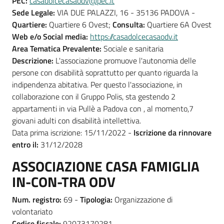
PEC:
casadolcecasaodv@pec.it
Sede Legale:
VIA DUE PALAZZI, 16 - 35136 PADOVA -
Quartiere:
Quartiere 6 Ovest;
Consulta:
Quartiere 6A Ovest
Web e/o Social media:
https://casadolcecasaodv.it
Area Tematica Prevalente:
Sociale e sanitaria
Descrizione:
L'associazione promuove l'autonomia delle
persone con disabilità soprattutto per quanto riguarda la
indipendenza abitativa. Per questo l'associazione, in
collaborazione con il Gruppo Polis, sta gestendo 2
appartamenti in via Pullè a Padova con , al momento,7
giovani adulti con disabilità intellettiva.
Data prima iscrizione: 15/11/2022 -
Iscrizione da rinnovare
entro il:
31/12/2028
ASSOCIAZIONE CASA FAMIGLIA
IN-CON-TRA ODV
Num. registro:
69 -
Tipologia:
Organizzazione di
volontariato
Codice fiscale:
92073170281