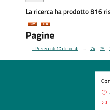
La ricerca ha prodotto 816 ris
Pagine
« Precedenti 10 elementi
…
74
75
Con