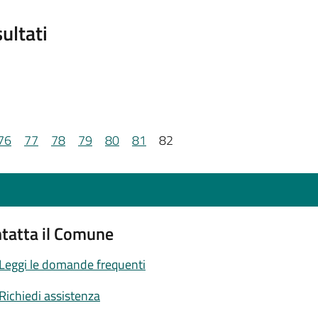
ultati
76
77
78
79
80
81
82
tatta il Comune
Leggi le domande frequenti
Richiedi assistenza