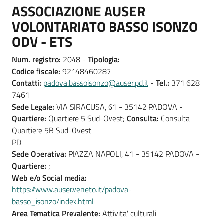
ASSOCIAZIONE AUSER
VOLONTARIATO BASSO ISONZO
ODV - ETS
Num. registro:
2048 -
Tipologia:
Codice fiscale:
92148460287
Contatti:
padova.bassoisonzo@auser.pd.it
-
Tel.:
371 628
7461
Sede Legale:
VIA SIRACUSA, 61 - 35142 PADOVA -
Quartiere:
Quartiere 5 Sud-Ovest;
Consulta:
Consulta
Quartiere 5B Sud-Ovest
PD
Sede Operativa:
PIAZZA NAPOLI, 41 - 35142 PADOVA -
Quartiere:
;
Web e/o Social media:
https://www.auser.veneto.it/padova-
basso_isonzo/index.html
Area Tematica Prevalente:
Attivita' culturali