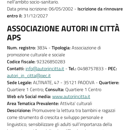
nell'ambito socio-sanitario.
Data prima iscrizione: 06/05/2002 -
Iscrizione da rinnovare
entro il:
31/12/2027
ASSOCIAZIONE AUTORI IN CITTÀ
APS
Num. registro:
3834 -
Tipologia:
Associazione di
promozione culturale e sociale
Codice fiscale:
92326850283
Contatti:
info@autoriincitta.it
-
Tel.:
0498757833 -
PEC:
autori_in_citta@pec.it
Sede Legale:
ALTINATE, 47 - 35121 PADOVA -
Quartiere:
Quartiere 1 Centro;
Consulta:
Quartiere 1 Centro
Web e/o Social media:
www.autoriincitta.it
Area Tematica Prevalente:
Attivita' culturali
Descrizione:
Promuovere la lettura tra bambini e ragazzi
come strumento di crescita e sviluppo personale e
linguistico; sensibilizzare gli adulti sull’importanza della