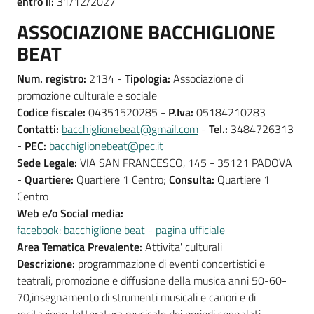
entro il:
31/12/2027
ASSOCIAZIONE BACCHIGLIONE
BEAT
Num. registro:
2134 -
Tipologia:
Associazione di
promozione culturale e sociale
Codice fiscale:
04351520285 -
P.Iva:
05184210283
Contatti:
bacchiglionebeat@gmail.com
-
Tel.:
3484726313
-
PEC:
bacchiglionebeat@pec.it
Sede Legale:
VIA SAN FRANCESCO, 145 - 35121 PADOVA
-
Quartiere:
Quartiere 1 Centro;
Consulta:
Quartiere 1
Centro
Web e/o Social media:
facebook: bacchiglione beat - pagina ufficiale
Area Tematica Prevalente:
Attivita' culturali
Descrizione:
programmazione di eventi concertistici e
teatrali, promozione e diffusione della musica anni 50-60-
70,insegnamento di strumenti musicali e canori e di