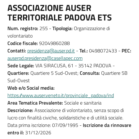
ASSOCIAZIONE AUSER
TERRITORIALE PADOVA ETS
Num. registro:
255 -
Tipologia:
Organizzazione di
volontariato
Codice fiscale:
92049860288
Contatti:
presidenza@auser.pd.it
-
Tel.:
0498072433 -
PEC:
auserpd.presidenza@casellapec.com
Sede Legale:
VIA SIRACUSA, 61 - 35142 PADOVA -
Quartiere:
Quartiere 5 Sud-Ovest;
Consulta:
Quartiere 5B
Sud-Ovest
Web e/o Social media:
https://www.auser.veneto.it/provinciale_padova/ind
Area Tematica Prevalente:
Sociale e sanitaria
Descrizione:
Associazione di volontariato, senza scopo di
lucro con finalità civiche, solidaristiche e di utilità sociale.
Data prima iscrizione: 07/09/1995 -
Iscrizione da rinnovare
entro il:
31/12/2026