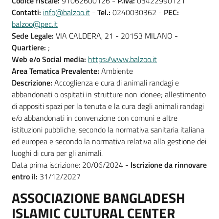
Codice fiscale:
91062600126 -
P.Iva:
03422990121
Contatti:
info@balzoo.it
-
Tel.:
0240030362 -
PEC:
balzoo@pec.it
Sede Legale:
VIA CALDERA, 21 - 20153 MILANO -
Quartiere:
;
Web e/o Social media:
https://www.balzoo.it
Area Tematica Prevalente:
Ambiente
Descrizione:
Accoglienza e cura di animali randagi e
abbandonati o ospitati in strutture non idonee; allestimento
di appositi spazi per la tenuta e la cura degli animali randagi
e/o abbandonati in convenzione con comuni e altre
istituzioni pubbliche, secondo la normativa sanitaria italiana
ed europea e secondo la normativa relativa alla gestione dei
luoghi di cura per gli animali.
Data prima iscrizione: 20/06/2024 -
Iscrizione da rinnovare
entro il:
31/12/2027
ASSOCIAZIONE BANGLADESH
ISLAMIC CULTURAL CENTER