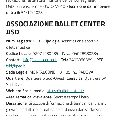
recitazione, letteratura musicale dei periodi segnalati
Data prima iscrizione: 05/02/2010 -
Iscrizione da rinnovare
entro il:
31/12/2028
ASSOCIAZIONE BALLET CENTER
ASD
Num. registro:
518 -
Tipologia:
Associazione sportiva
dilettantistica
Codice fiscale:
92071980285 -
P.Iva:
04028980284
Contatti:
info@balletcenter.it
-
Tel.:
3402858389 -
PEC:
trid@pec.it
Sede Legale:
MONFALCONE, 13 - 35142 PADOVA -
Quartiere:
Quartiere 5 Sud-Ovest;
Consulta:
Quartiere 5A
Sud-Ovest
Web e/o Social media:
https://balletcenter.it/
Area Tematica Prevalente:
Sport e tempo libero
Descrizione:
Si occupa di formazione di bambini dai 3 anni,
giovani e adulti nella pratica della danza : danza classica,
moderna, hip hop , contemporanea, pilates, danza classica