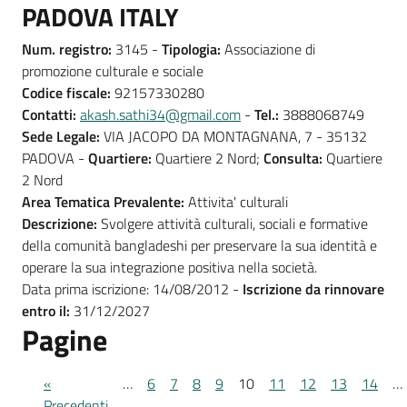
PADOVA ITALY
Num. registro:
3145 -
Tipologia:
Associazione di
promozione culturale e sociale
Codice fiscale:
92157330280
Contatti:
akash.sathi34@gmail.com
-
Tel.:
3888068749
Sede Legale:
VIA JACOPO DA MONTAGNANA, 7 - 35132
PADOVA -
Quartiere:
Quartiere 2 Nord;
Consulta:
Quartiere
2 Nord
Area Tematica Prevalente:
Attivita' culturali
Descrizione:
Svolgere attività culturali, sociali e formative
della comunità bangladeshi per preservare la sua identità e
operare la sua integrazione positiva nella società.
Data prima iscrizione: 14/08/2012 -
Iscrizione da rinnovare
entro il:
31/12/2027
Pagine
«
…
6
7
8
9
10
11
12
13
14
…
Precedenti