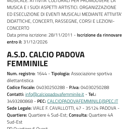
MUSICALE. ATTIVITA' CULTURALI PER PROMUOVERE LA
MUSICA E I SUOI ASPETTI ARTISTICI. ORGANIZZAZIONE
ED ESECUZIONE DI EVENTI MUSICALI MEDIANTE ATTIVITA'
DIDATTICHE, CONCERTI, RASSEGNE, CORSI E LEZIONI-
CONCERTO
Data prima iscrizione: 28/11/2011 -
Iscrizione da rinnovare
entro il:
31/12/2026
A.S.D. CALCIO PADOVA
FEMMINILE
Num. registro:
1644 -
Tipologia:
Associazione sportiva
dilettantistica
Codice fiscale:
04030250288 -
P.Iva:
04030250288
Contatti:
info@calciopadovafemminile.it
-
Tel.:
3493280868 -
PEC:
CALCIOPADOVAFEMMINILE@PEC.IT
Sede Legale:
VIALE F. CAVALLOTTI, 47 - 35124 PADOVA -
Quartiere:
Quartiere 4 Sud-Est;
Consulta:
Quartiere 4A
Sud-Est
PD Quartiere 6 Ovest