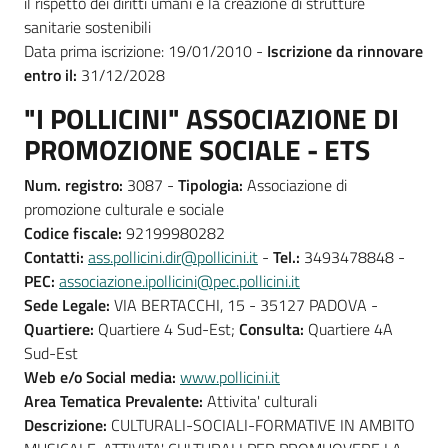
il rispetto dei diritti umani e la creazione di strutture
sanitarie sostenibili
Data prima iscrizione: 19/01/2010 -
Iscrizione da rinnovare
entro il:
31/12/2028
"I POLLICINI" ASSOCIAZIONE DI
PROMOZIONE SOCIALE - ETS
Num. registro:
3087 -
Tipologia:
Associazione di
promozione culturale e sociale
Codice fiscale:
92199980282
Contatti:
ass.pollicini.dir@pollicini.it
-
Tel.:
3493478848 -
PEC:
associazione.ipollicini@pec.pollicini.it
Sede Legale:
VIA BERTACCHI, 15 - 35127 PADOVA -
Quartiere:
Quartiere 4 Sud-Est;
Consulta:
Quartiere 4A
Sud-Est
Web e/o Social media:
www.pollicini.it
Area Tematica Prevalente:
Attivita' culturali
Descrizione:
CULTURALI-SOCIALI-FORMATIVE IN AMBITO