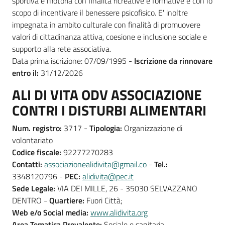
sportiva e motoria con finalità ricreative e formative e con lo
scopo di incentivare il benessere psicofisico. E' inoltre
impegnata in ambito culturale con finalità di promuovere
valori di cittadinanza attiva, coesione e inclusione sociale e
supporto alla rete associativa.
Data prima iscrizione: 07/09/1995 -
Iscrizione da rinnovare
entro il:
31/12/2026
ALI DI VITA ODV ASSOCIAZIONE
CONTRI I DISTURBI ALIMENTARI
Num. registro:
3717 -
Tipologia:
Organizzazione di
volontariato
Codice fiscale:
92277270283
Contatti:
associazionealidivita@gmail.co
-
Tel.:
3348120796 -
PEC:
alidivita@pec.it
Sede Legale:
VIA DEI MILLE, 26 - 35030 SELVAZZANO
DENTRO -
Quartiere:
Fuori Città;
Web e/o Social media:
www.alidivita.org
Area Tematica Prevalente:
Sociale e sanitaria