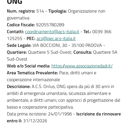
ONG
Num. registro:
514 -
Tipologia:
Organizzazione non
governativa
Codice fiscale:
92055780289
Contatti:
coordinamento@acs-italia.it
-
Tel.:
0039 366
125255 -
PEC:
acs@pec.acs-italia.it
Sede Legale:
VIA BOCCIONI, 30 - 35100 PADOVA -
Quartiere:
Quartiere 5 Sud-Ovest;
Consulta:
Quartiere 5A
Sud-Ovest
Web e/o Social media:
https://www.associazionedadi.it/
Area Tematica Prevalente:
Pace, diritti umani e
cooperazione internazionale
Descrizione:
A.C.S. Onlus, ONG opera da più di 30 anni in
ambiti di emergenza umanitaria, sicurezza alimentare e
ambientale, e diritti umani, con approcci di progettazione dal
basso e cooperazione partecipativa.
Data prima iscrizione: 24/01/1996 -
Iscrizione da rinnovare
entro il:
31/12/2026