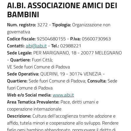
AI.BI. ASSOCIAZIONE AMICI DEI
BAMBINI
Num. registro:
3272 -
Tipologia:
Organizzazione non
governativa
Codice fiscale:
92504680155 -
P.Iva:
05600730963
Contatti:
aibi@aibi.it
-
Tel.:
02988221
Sede Legale:
PER MARIGNANO, 18 - 20077 MELEGNANO
-
Quartiere:
Fuori Città;
VE Sede fuori Comune di Padova
Sede Operativa:
QUERINI, 19 - 30174 VENEZIA -
Quartiere:
Sede fuori Comune di Padova;
Consulta:
Sede
fuori Comune di Padova
Web e/o Social media:
www.aibi.it
Area Tematica Prevalente:
Pace, diritti umani e
cooperazione internazionale
Descrizione:
Cultura dell'accoglienza tramite adozione e
affido, tutela minori e cooperazione allo sviluppo. Rendere
figlio ogni bambino abbandonato, promuovere il diritto di