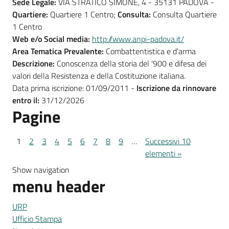
Sede Legale:
VIA STRATICO SIMONE, 4 - 35131 PADOVA -
Quartiere:
Quartiere 1 Centro;
Consulta:
Consulta Quartiere
1 Centro
Web e/o Social media:
http://www.anpi-padova.it/
Area Tematica Prevalente:
Combattentistica e d'arma
Descrizione:
Conoscenza della storia del '900 e difesa dei
valori della Resistenza e della Costituzione italiana.
Data prima iscrizione: 01/09/2011 -
Iscrizione da rinnovare
entro il:
31/12/2026
Pagine
1
2
3
4
5
6
7
8
9
…
Successivi 10
elementi »
Show navigation
menu header
URP
Ufficio Stampa