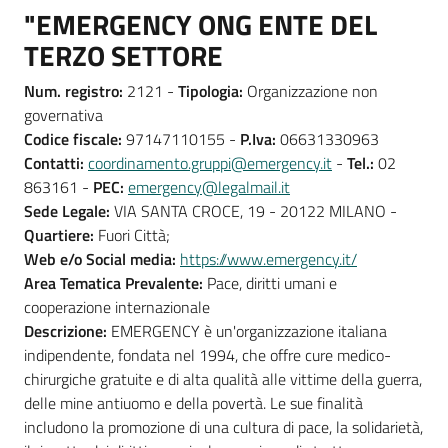
"EMERGENCY ONG ENTE DEL
TERZO SETTORE
Num. registro:
2121 -
Tipologia:
Organizzazione non
governativa
Codice fiscale:
97147110155 -
P.Iva:
06631330963
Contatti:
coordinamento.gruppi@emergency.it
-
Tel.:
02
863161 -
PEC:
emergency@legalmail.it
Sede Legale:
VIA SANTA CROCE, 19 - 20122 MILANO -
Quartiere:
Fuori Città;
Web e/o Social media:
https://www.emergency.it/
Area Tematica Prevalente:
Pace, diritti umani e
cooperazione internazionale
Descrizione:
EMERGENCY è un'organizzazione italiana
indipendente, fondata nel 1994, che offre cure medico-
chirurgiche gratuite e di alta qualità alle vittime della guerra,
delle mine antiuomo e della povertà. Le sue finalità
includono la promozione di una cultura di pace, la solidarietà,