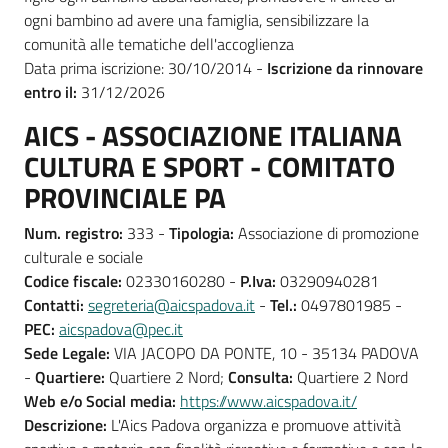
ogni bambino ad avere una famiglia, sensibilizzare la
comunità alle tematiche dell'accoglienza
Data prima iscrizione: 30/10/2014 -
Iscrizione da rinnovare
entro il:
31/12/2026
AICS - ASSOCIAZIONE ITALIANA
CULTURA E SPORT - COMITATO
PROVINCIALE PA
Num. registro:
333 -
Tipologia:
Associazione di promozione
culturale e sociale
Codice fiscale:
02330160280 -
P.Iva:
03290940281
Contatti:
segreteria@aicspadova.it
-
Tel.:
0497801985 -
PEC:
aicspadova@pec.it
Sede Legale:
VIA JACOPO DA PONTE, 10 - 35134 PADOVA
-
Quartiere:
Quartiere 2 Nord;
Consulta:
Quartiere 2 Nord
Web e/o Social media:
https://www.aicspadova.it/
Descrizione:
L'Aics Padova organizza e promuove attività